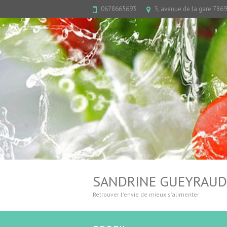
0678665693
5, avenue de la gare 7869
SANDRINE GUEYRAUD,
Retrouver l'envie de mieux s'alimenter